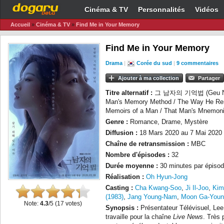
Cinéma & TV
Personnalités
Vidéos
Accueil
»
Cinéma & TV
»
Find Me in Your Memory
Find Me in Your Memory
Drama
|
Corée du sud
|
9 commentaires
Ajouter à ma collection
Partager
Titre alternatif :
그 남자의 기억법 (Geu Nam
Man's Memory Method / The Way He Rem
Memoirs of a Man / That Man's Mnemon
Genre :
Romance, Drame, Mystère
Diffusion :
18 Mars 2020 au 7 Mai 2020
Chaîne de retransmission :
MBC
Nombre d'épisodes :
32
Durée moyenne :
30 minutes par épisod
Réalisation :
Oh Hyun-Jong
Casting :
Cha Kwang-Soo
,
Ji Il-Joo
,
Kim
(1983)
,
Jang Young-Nam
,
Moon Ga-Youn
Note:
4.3
/5 (
17
votes)
Synopsis :
Présentateur Télévisuel, Le
travaille pour la chaîne
Live News
. Très 