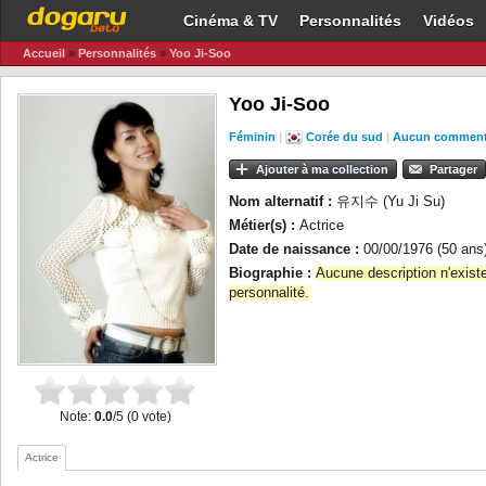
Cinéma & TV
Personnalités
Vidéos
Accueil
»
Personnalités
»
Yoo Ji-Soo
Yoo Ji-Soo
Féminin
|
Corée du sud
|
Aucun comment
Ajouter à ma collection
Partager
Nom alternatif :
유지수 (Yu Ji Su)
Métier(s) :
Actrice
Date de naissance :
00/00/1976 (50 ans
Biographie :
Aucune description n'exist
personnalité.
Note:
0.0
/5 (0 vote)
Actrice