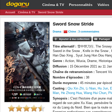
Cinéma & TV
Personnalités
Vidéos
Accueil
»
Cinéma & TV
»
Sword Snow Stride
Sword Snow Stride
Drama
|
Chine
|
3 commentaires
Ajouter à ma collection
Partager
Titre alternatif :
雪中悍刀行, The Snowy Pat
Sword in the Snow , Knife in the Snow ,
Han Dao Xing , Syut Jung Hon Dou Han
Genre :
Action, Wuxia, Drame, Historiqu
Diffusion :
15 Décembre 2021 au 11 Jan
Chaîne de retransmission :
Tencent Vi
Nombre d'épisodes :
38
Durée moyenne :
45 minutes par épisod
Casting :
Qiu Xin Zhi
,
Li Nian
,
Hu Jun
,
E
Man
,
He Zhong Hua
,
Wang Hui Chun
,
Pl
Synopsis :
C'est l'histoire d'un jeune m
regard de son père Xu Xiao, persévère f
roi du Liang du Nord. Bien que la route