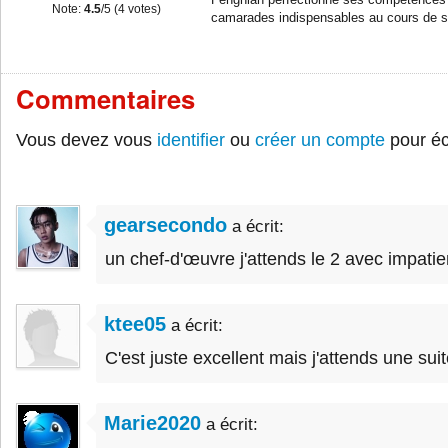
Fengnian perfectionne ses compétences e
Note:
4.5
/5 (
4
votes)
camarades indispensables au cours de 
Commentaires
Vous devez vous
identifier
ou
créer un compte
pour éc
gearsecondo
a écrit:
un chef-d'œuvre j'attends le 2 avec impati
ktee05
a écrit:
C'est juste excellent mais j'attends une suite
Marie2020
a écrit: