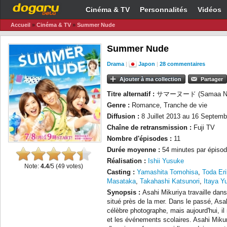
Cinéma & TV
Personnalités
Vidéos
Accueil
»
Cinéma & TV
»
Summer Nude
Summer Nude
Drama
|
Japon
|
28 commentaires
Ajouter à ma collection
Partager
Titre alternatif :
サマーヌード (Samaa Nu
Genre :
Romance, Tranche de vie
Diffusion :
8 Juillet 2013 au 16 Septemb
Chaîne de retransmission :
Fuji TV
Nombre d'épisodes :
11
Durée moyenne :
54 minutes par épisod
Réalisation :
Ishii Yusuke
Note:
4.4
/5 (
49
votes)
Casting :
Yamashita Tomohisa
,
Toda Er
Masataka
,
Takahashi Katsunori
,
Itaya Y
Synopsis :
Asahi Mikuri‎ya travaille dan
situé près de la mer. Dans le passé, Asah
célèbre photographe, mais aujourd'hui, il 
et les événements scolaires. Asahi Miku