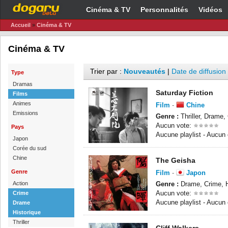
Cinéma & TV
Personnalités
Vidéos
Accueil
»
Cinéma & TV
Cinéma & TV
Trier par :
Nouveautés
|
Date de diffusion
Type
Dramas
Saturday Fiction
Films
Animes
Film
-
Chine
Emissions
Genre :
Thriller, Drame,
Aucun vote:
Pays
Aucune playlist - Aucun
Japon
Corée du sud
Chine
The Geisha
Genre
Film
-
Japon
Action
Genre :
Drame, Crime, H
Aucun vote:
Crime
Aucune playlist - Aucun
Drame
Historique
Thriller