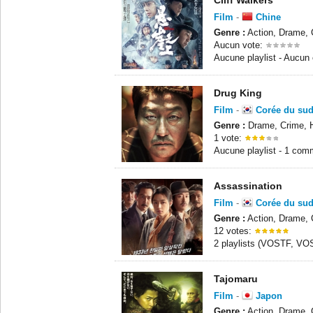
Cliff Walkers
Film
-
Chine
Genre :
Action, Drame, C
Aucun vote:
Aucune playlist - Aucun
Drug King
Film
-
Corée du su
Genre :
Drame, Crime, H
1 vote:
Aucune playlist - 1 com
Assassination
Film
-
Corée du su
Genre :
Action, Drame, C
12 votes:
2 playlists (VOSTF, VO
Tajomaru
Film
-
Japon
Genre :
Action, Drame, C