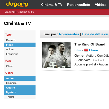
Cinéma & TV
Personnalités
Vidéos
Accueil
»
Cinéma & TV
Cinéma & TV
Trier par :
Nouveautés
|
Date de diffusion
Type
Dramas
The King Of Brand
Films
Animes
Film
-
Chine
Emissions
Genre :
Action, Comédie,
Aucun vote:
Pays
Aucune playlist - Aucun
Chine
Genre
Action
Comédie
Guerre
Mystère
Thriller