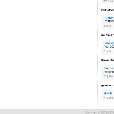
Il y a 1
KristaFa
Runnin
L'EPISO
4 août
loudie
a é
Spooky 
Aout 2026
2 août
Kawa-ch
Siren’s
ressenti
28 juillet
gearsec
Mr.Kill
:
26 juillet
Copyright © 2008-2026