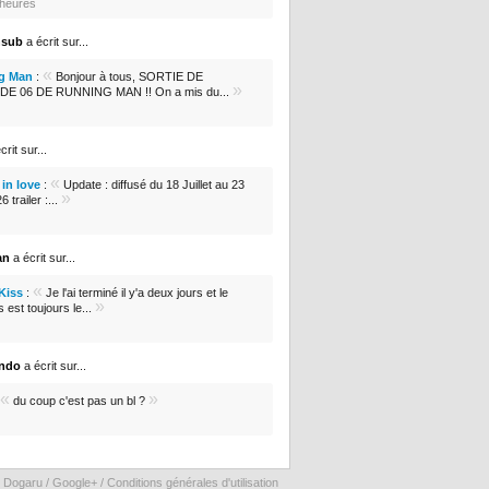
5 heures
nsub
a écrit sur...
«
g Man
:
Bonjour à tous, SORTIE DE
»
DE 06 DE RUNNING MAN !! On a mis du...
crit sur...
«
in love
:
Update : diffusé du 18 Juillet au 23
»
 trailer :...
an
a écrit sur...
«
 Kiss
:
Je l'ai terminé il y'a deux jours et le
»
s est toujours le...
ondo
a écrit sur...
«
»
du coup c'est pas un bl ?
 Dogaru /
Google+
/
Conditions générales d'utilisation