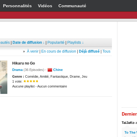
Personnalités
Vidéos
Communauté
autés
|
Date de diffusion ↓
|
Popularité
|
Playlists ↓
»
À venir
|
En cours de diffusion
|
Déjà diffusé
|
Tous
Hikaru no Go
Drama
(36 Episodes) -
Chine
Genre :
Comédie, Amitié, Fantastique, Drame, Jeu
1 vote:
Aucune playlist - Aucun commentaire
Dernie
TaïJaKo
a
To The