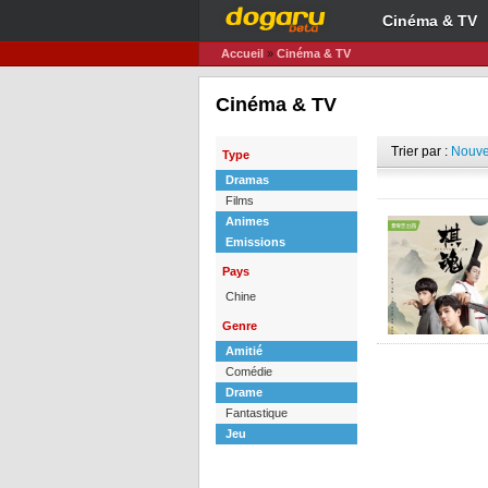
Cinéma & TV
Accueil
»
Cinéma & TV
Cinéma & TV
Trier par :
Nouve
Type
Dramas
Films
Animes
Emissions
Pays
Chine
Genre
Amitié
Comédie
Drame
Fantastique
Jeu