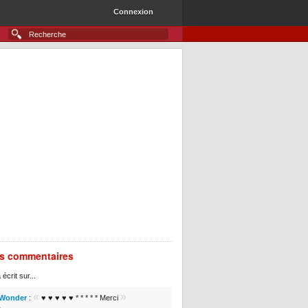
Connexion
rs commentaires
 écrit sur...
«
»
 Wonder
:
♥ ♥ ♥ ♥ ♥ * * * * * Merci