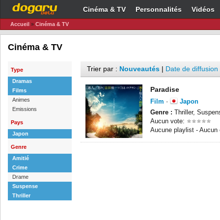
Cinéma & TV
Personnalités
Vidéos
Accueil
»
Cinéma & TV
Cinéma & TV
Trier par :
Nouveautés
|
Date de diffusion
Type
Dramas
Paradise
Films
Animes
Film
-
Japon
Emissions
Genre :
Thriller, Suspen
Aucun vote:
Pays
Aucune playlist - Aucun
Japon
Genre
Amitié
Crime
Drame
Suspense
Thriller