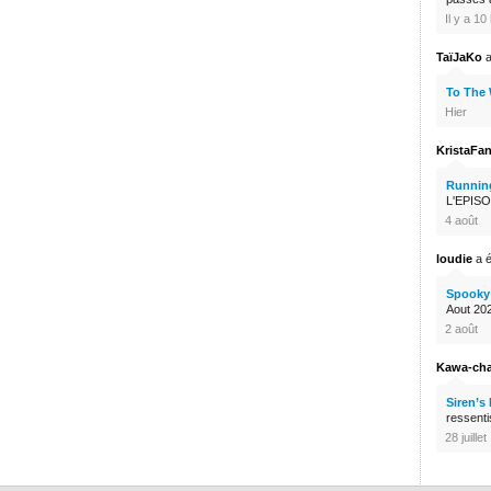
Il y a 1
TaïJaKo
a
To The
Hier
KristaFa
Runnin
L'EPISO
4 août
loudie
a é
Spooky 
Aout 2026
2 août
Kawa-ch
Siren’s
ressenti
28 juillet