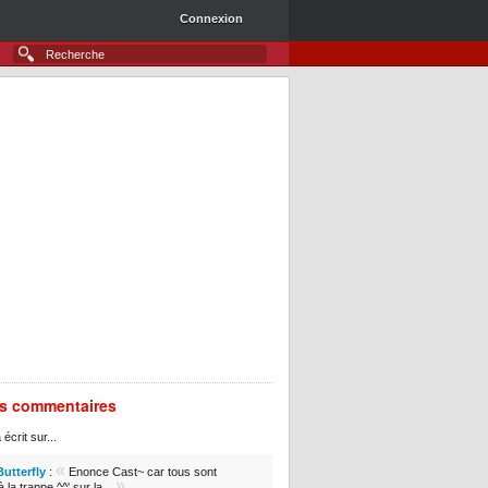
Connexion
rs commentaires
 écrit sur...
«
Butterfly
:
Enonce Cast~ car tous sont
»
 la trappe ^^' sur la...