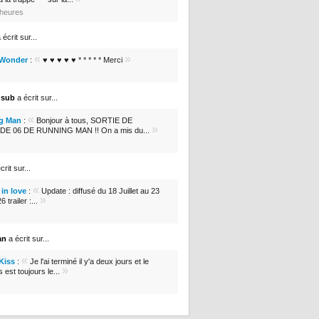
0 heures
 écrit sur...
«
»
 Wonder
:
♥ ♥ ♥ ♥ ♥ * * * * * Merci
nsub
a écrit sur...
«
g Man
:
Bonjour à tous, SORTIE DE
»
DE 06 DE RUNNING MAN !! On a mis du...
crit sur...
«
in love
:
Update : diffusé du 18 Juillet au 23
»
 trailer :...
an
a écrit sur...
«
 Kiss
:
Je l'ai terminé il y'a deux jours et le
»
s est toujours le...