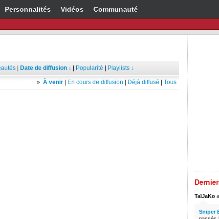
Personnalités
Vidéos
Communauté
autés
|
Date de diffusion ↓
|
Popularité
|
Playlists ↓
»
À venir
|
En cours de diffusion
|
Déjà diffusé
|
Tous
Dernie
TaïJaKo
a
Sniper 
passés à