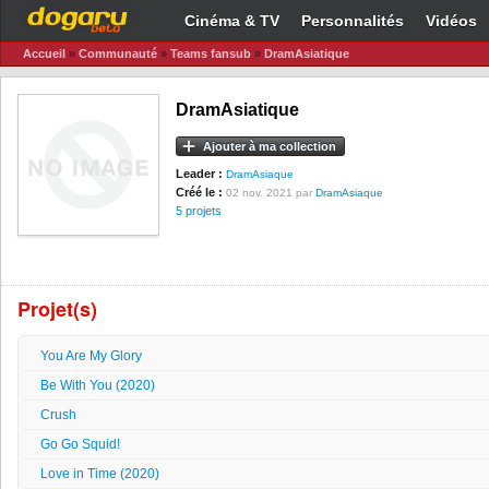
Cinéma & TV
Personnalités
Vidéos
Accueil
»
Communauté
»
Teams fansub
»
DramAsiatique
DramAsiatique
Ajouter à ma collection
Leader :
DramAsiaque
Créé le :
02 nov. 2021 par
DramAsiaque
5 projets
Projet(s)
You Are My Glory
Be With You (2020)
Crush
Go Go Squid!
Love in Time (2020)