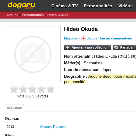
Cinéma & TV
Personnalités
Vidéos
Accueil
»
Personnalités
»
Hideo Okuda
Hideo Okuda
Masculin
|
Japon
|
Aucun commentaire
Ajouter à ma collection
Partager
Nom alternatif :
Hideo Okuda (奥田英朗
Métier(s) :
Scénariste
Lieu de naissance :
Japon
Biographie :
Aucune description n'exist
personnalité.
Note:
0.0
/5 (0 vote)
Scénariste
Dramas
2013
Olympic Ransom
Films