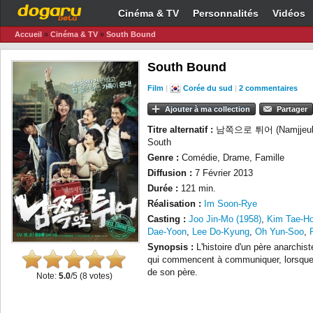
Cinéma & TV
Personnalités
Vidéos
Accueil
»
Cinéma & TV
»
South Bound
South Bound
Film
|
Corée du sud
|
2 commentaires
Ajouter à ma collection
Partager
Titre alternatif :
남쪽으로 튀어 (Namjjeukeu
South
Genre :
Comédie, Drame, Famille
Diffusion :
7 Février 2013
Durée :
121 min.
Réalisation :
Im Soon-Rye
Casting :
Joo Jin-Mo (1958)
,
Kim Tae-Ho
Dae-Yoon
,
Lee Do-Kyung
,
Oh Yun-Soo
,
Synopsis :
L'histoire d'un père anarchist
qui commencent à communiquer, lorsque 
de son père.
Note:
5.0
/5 (
8
votes)