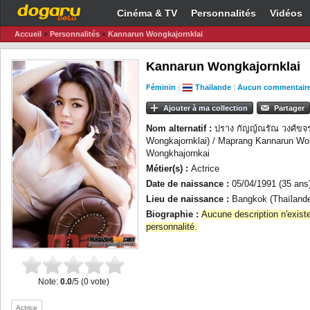
Cinéma & TV
Personnalités
Vidéos
Accueil
»
Personnalités
»
Kannarun Wongkajornklai
Kannarun Wongkajornklai
Féminin
|
Thaïlande
|
Aucun commentair
Ajouter à ma collection
Partager
Nom alternatif :
ปราง กัญญ์ณรัณ วงศ์ขจ
Wongkajornklai) / Maprang Kannarun Won
Wongkhajornkai
Métier(s) :
Actrice
Date de naissance :
05/04/1991 (35 ans
Lieu de naissance :
Bangkok (Thaïland
Biographie :
Aucune description n'exist
personnalité.
Note:
0.0
/5 (0 vote)
Actrice