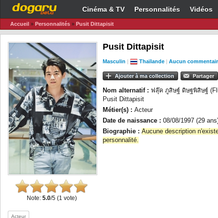
Cinéma & TV
Personnalités
Vidéos
Accueil
»
Personnalités
»
Pusit Dittapisit
Pusit Dittapisit
Masculin
|
Thaïlande
|
Aucun commentair
Ajouter à ma collection
Partager
Nom alternatif :
ฟลุ๊ค ภูสิษฐ์ ดิษฐพิสิษฐ์ 
Pusit Dittapisit
Métier(s) :
Acteur
Date de naissance :
08/08/1997 (29 ans
Biographie :
Aucune description n'exist
personnalité.
Note:
5.0
/5 (1 vote)
Acteur