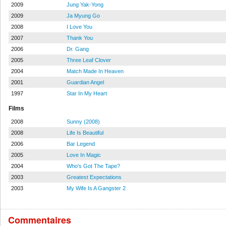
2009
Jung Yak-Yong
2009
Ja Myung Go
2008
I Love You
2007
Thank You
2006
Dr. Gang
2005
Three Leaf Clover
2004
Match Made In Heaven
2001
Guardian Angel
1997
Star In My Heart
Films
2008
Sunny (2008)
2008
Life Is Beautiful
2006
Bar Legend
2005
Love In Magic
2004
Who's Got The Tape?
2003
Greatest Expectations
2003
My Wife Is A Gangster 2
Commentaires