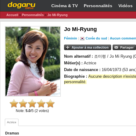
Cinéma & TV
Personnalités
Vidéos
Accueil
»
Personnalités
»
Jo Mi-Ryung
Jo Mi-Ryung
Féminin
|
Corée du sud
|
Aucun comment
Ajouter à ma collection
Partager
Nom alternatif :
조미령 / Jo Mi Ryung (C
Métier(s) :
Actrice
Date de naissance :
16/04/1973 (53 ans
Biographie :
Aucune description n'exist
personnalité.
Note:
5.0
/5 (2 votes)
Actrice
Dramas