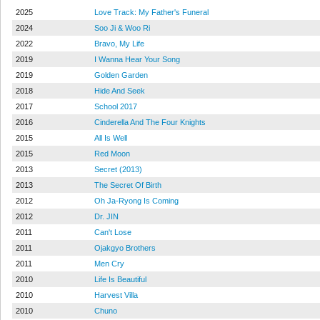
2025
Love Track: My Father's Funeral
2024
Soo Ji & Woo Ri
2022
Bravo, My Life
2019
I Wanna Hear Your Song
2019
Golden Garden
2018
Hide And Seek
2017
School 2017
2016
Cinderella And The Four Knights
2015
All Is Well
2015
Red Moon
2013
Secret (2013)
2013
The Secret Of Birth
2012
Oh Ja-Ryong Is Coming
2012
Dr. JIN
2011
Can't Lose
2011
Ojakgyo Brothers
2011
Men Cry
2010
Life Is Beautiful
2010
Harvest Villa
2010
Chuno