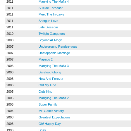
2011
Marrying The Mafia 4
2011
Suicide Forecast
2011
Meet The In-Laws
2011
Shotgun Love
2011
Late Blossom
2010
Twilight Gangsters
2008
Beyond All Magic
2007
Underground Rendez-vous
2007
Unstoppable Marriage
2007
Mapado 2
2006
Marrying The Mafia 3
2006
Barefoot Kibong
2006
Now And Forever
2006
Oh! My God
2005
Quiz King
2005
Marrying The Mafia 2
2005
Super Family
2004
Mr. Gam's Victory
2003
Greatest Expectations
2003
Oh! Happy Day
1996
Boss