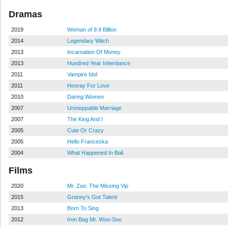
Dramas
2019
Woman of 9.9 Billion
2014
Legendary Witch
2013
Incarnation Of Money
2013
Hundred Year Inheritance
2011
Vampire Idol
2011
Hooray For Love
2010
Daring Women
2007
Unstoppable Marriage
2007
The King And I
2005
Cute Or Crazy
2005
Hello Franceska
2004
What Happened In Bali
Films
2020
Mr. Zoo: The Missing Vip
2015
Granny's Got Talent
2013
Born To Sing
2012
Iron Bag Mr. Woo-Soo