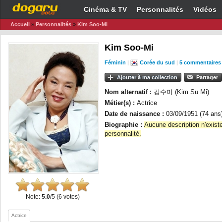
Cinéma & TV
Personnalités
Vidéos
Accueil
»
Personnalités
»
Kim Soo-Mi
Kim Soo-Mi
Féminin
|
Corée du sud
|
5 commentaires
Ajouter à ma collection
Partager
Nom alternatif :
김수미 (Kim Su Mi)
Métier(s) :
Actrice
Date de naissance :
03/09/1951 (74 ans
Biographie :
Aucune description n'exist
personnalité.
Note:
5.0
/5 (6 votes)
Actrice