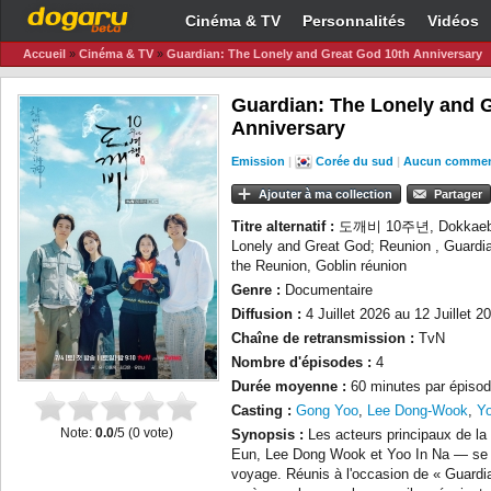
Cinéma & TV
Personnalités
Vidéos
Accueil
»
Cinéma & TV
»
Guardian: The Lonely and Great God 10th Anniversary
Guardian: The Lonely and 
Anniversary
Emission
|
Corée du sud
|
Aucun commen
Ajouter à ma collection
Partager
Titre alternatif :
도깨비 10주년, Dokkaebi 1
Lonely and Great God; Reunion , Guardi
the Reunion, Goblin réunion
Genre :
Documentaire
Diffusion :
4 Juillet 2026 au 12 Juillet 2
Chaîne de retransmission :
TvN
Nombre d'épisodes :
4
Durée moyenne :
60 minutes par épisod
Casting :
Gong Yoo
,
Lee Dong-Wook
,
Yo
Note:
0.0
/5 (
0
vote)
Synopsis :
Les acteurs principaux de l
Eun, Lee Dong Wook et Yoo In Na — se r
voyage. Réunis à l'occasion de « Guardi