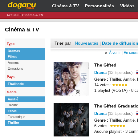
Cinéma & TV
Personnalités
Vidéos
Accueil
»
Cinéma & TV
Cinéma & TV
Trier par :
Nouveautés
|
Date de diffusion
Type
Dramas
»
À venir
|
En cours
Films
Animes
The Gifted
Emissions
Drama
(13 Episodes) -
Pays
Genre :
Thriller, Amitié
Thaïlande
14 votes:
1 playlist (VOSTA) - 8 
Genre
Amitié
Drame
The Gifted Graduati
Ecole
Drama
(13 Episodes) -
Fantastique
Genre :
Thriller, Amitié
Thriller
6 votes:
Aucune playlist - 3 com