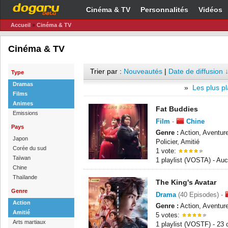
Cinéma & TV
Personnalités
Vidéos
Accueil
»
Cinéma & TV
Cinéma & TV
Trier par :
Nouveautés
|
Date de diffusion 
Type
Dramas
»
Les plus pl
Films
Animes
Fat Buddies
Emissions
Film
-
Chine
Pays
Genre :
Action, Aventur
Japon
Policier, Amitié
Corée du sud
1 vote:
Taïwan
1 playlist (VOSTA) - A
Chine
Thaïlande
The King's Avatar
Genre
Drama
(40 Episodes) -
Action
Genre :
Action, Aventur
Amitié
5 votes:
Arts martiaux
1 playlist (VOSTF) - 23