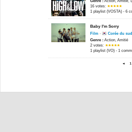
Genre :
Action, Amitié,
16 votes:
1 playlist (VOSTA) - 6 
Baby I'm Sorry
Film
-
Corée du su
Genre :
Action, Amitié
2 votes:
1 playlist (VO) - 1 comm
◄
1