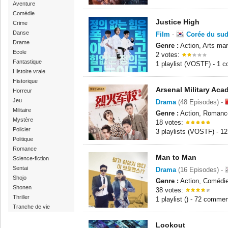
Aventure
Comédie
Justice High
Crime
Danse
Film
-
Corée du su
Drame
Genre :
Action, Arts mar
Ecole
2 votes:
Fantastique
1 playlist (VOSTF) - 1 
Histoire vraie
Historique
Arsenal Military Ac
Horreur
Jeu
Drama
(48 Episodes) -
Militaire
Genre :
Action, Romance,
Mystère
18 votes:
Policier
3 playlists (VOSTF) - 1
Politique
Romance
Man to Man
Science-fiction
Sentai
Drama
(16 Episodes) -
Shojo
Genre :
Action, Comédie,
Shonen
38 votes:
Thriller
1 playlist () - 72 commen
Tranche de vie
Lookout