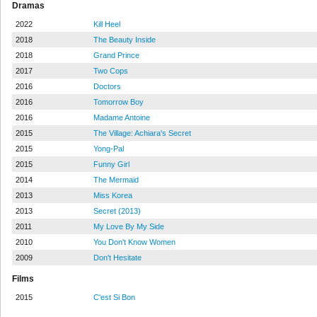
Dramas
2022
Kill Heel
2018
The Beauty Inside
2018
Grand Prince
2017
Two Cops
2016
Doctors
2016
Tomorrow Boy
2016
Madame Antoine
2015
The Village: Achiara's Secret
2015
Yong-Pal
2015
Funny Girl
2014
The Mermaid
2013
Miss Korea
2013
Secret (2013)
2011
My Love By My Side
2010
You Don't Know Women
2009
Don't Hesitate
Films
2015
C'est Si Bon