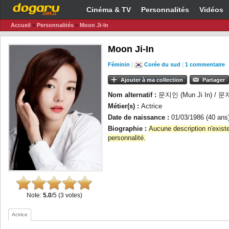
Cinéma & TV
Personnalités
Vidéos
Accueil
»
Personnalités
»
Moon Ji-In
Moon Ji-In
Féminin
|
Corée du sud
|
1 commentaire
Ajouter à ma collection
Partager
Nom alternatif :
문지인 (Mun Ji In) / 문지
Métier(s) :
Actrice
Date de naissance :
01/03/1986 (40 ans
Biographie :
Aucune description n'exist
personnalité.
Note:
5.0
/5 (3 votes)
Actrice